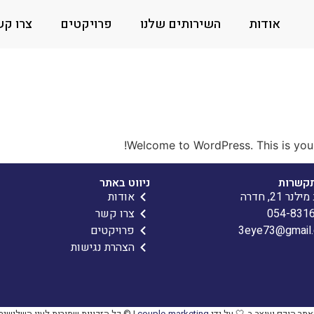
אודות
השירותים שלנו
פרויקטים
צרו קש
Welcome to WordPress. This is your fi
תקשרות
ניווט באתר
נר 21, חדרה
אודות
054-831
צרו קשר
3eye73@gmail
פרויקטים
הצהרת נגישות
תר הוקם ועוצב ב-🤍 על ידי
couple-marketing
| © כל הזכויות שמורות לעין השלישית